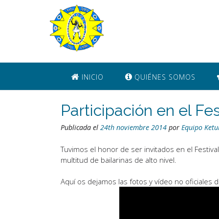
Saltar
al
contenido
INICIO
QUIÉNES SOMOS
Participación en el Fe
Publicada el
24th noviembre 2014
por
Equipo Ketu
Tuvimos el honor de ser invitados en el Festi
multitud de bailarinas de alto nivel.
Aquí os dejamos las fotos y vídeo no oficiales 