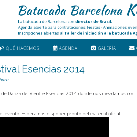
K
Batucada Barcelona
La batucada de Barcelona con
director de Brasil
.
Agenda abierta para contrataciones: Fiestas · Animaciones even
Inscripciones abiertas al
Taller de iniciación a la batucada 
QUÉ HACEMOS
AGENDA
GALERÍA
stival Esencias 2014
bara
val de Danza del Vientre Esencias 2014 donde nos mezclamos con
del evento. Esperamos disponer pronto del material oficial.