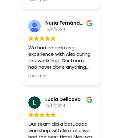
más y más!!
Nuria Fernández Giacometti
15/11/2024
We had an amazing
experience with Alex during
the workshop. Our team
had never done anything
like this before, but Alex
Leer más
made it so fun and
accessible for everyone, no
matter their skill level.
Lucia Delicova
What really stood out was
15/11/2024
how he got us all to really
listen to each other—it was
Our team did a batucada
a great way to build
workshop with Alex and we
teamwork and connect in a
had the best time! Alex was