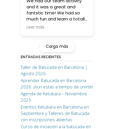
We had our team activity
and it was a great and
fantstic time! We had so
much fun and learn a totally
something new (for some
Leer más
of us ;)) !
Higly recommending for this
kind of activity orif you want
Carga más
to learn batucada on your
own!
ENTRADAS RECIENTES
Taller de Batucada en Barcelona |
Thank you!! <3
Agosto 2026
Aprender Batucada en Barcelona
2026: ¡Aún estás a tiempo de unirte!
Agenda de Ketubara – Noviembre
2025
Eventos Ketubara en Barcelona en
Septiembre y Talleres de Batucada
con inscripciones abiertas
Curso de iniciación a la batucada en