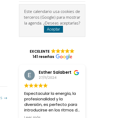
Este calendario usa cookies de
terceros (Google) para mostrar
la agenda. ¿Deseas aceptarlas?
Aceptar
EXCELENTE
141 reseñas
Esther Salabert
27/11/2024
Espectacular la energía, la
as
→
profesionalidad y la
diversión, es perfecto para
introducirse en los ritmos de
batucada y querer más y
Leer más