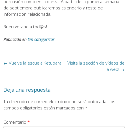
percusión como en la danza. A partir de la primera semana
de septiembre publicaremos calendario y resto de
información relacionada.
Buen verano a tod@s!
Publicada en
Sin categorizar
Navegación
←
Vuelve la escuela Ketubara
Visita la sección de vídeos de
de
la web!
→
la
entrada
Deja una respuesta
Tu dirección de correo electrónico no será publicada.
Los
campos obligatorios están marcados con
*
Comentario
*