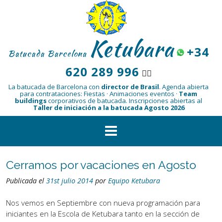
Saltar
al
contenido
Ketubara
+34
Batucada Barcelona
620 289 996
👆🏾
La batucada de Barcelona con
director de Brasil
.
Agenda abierta
para contrataciones: Fiestas · Animaciones eventos ·
Team
buildings
corporativos de batucada.
Inscripciones abiertas al
Taller de iniciación a la batucada Agosto 2026
Cerramos por vacaciones en Agosto
Publicada el
31st julio 2014
por
Equipo Ketubara
Nos vemos en Septiembre con nueva programación para
iniciantes en la Escola de Ketubara tanto en la sección de