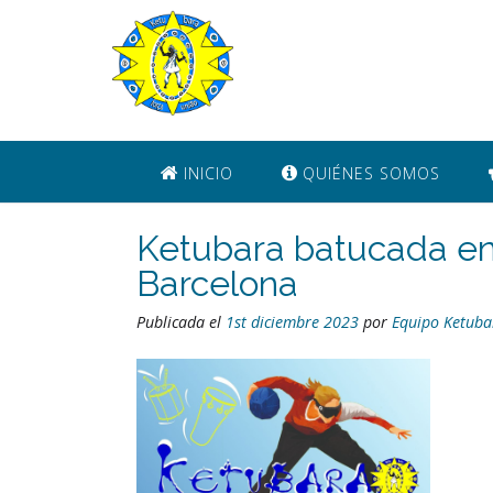
Saltar
al
contenido
INICIO
QUIÉNES SOMOS
Ketubara batucada en 
Barcelona
Publicada el
1st diciembre 2023
por
Equipo Ketuba