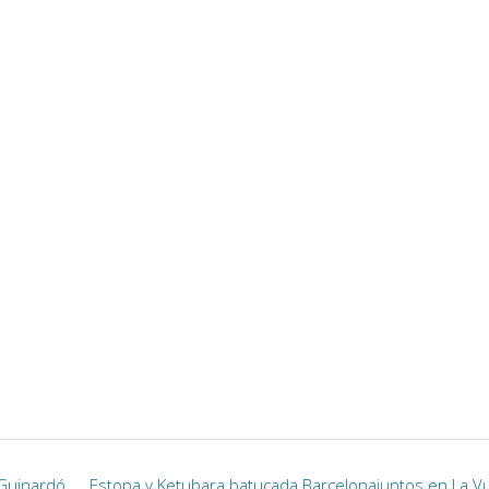
 Guinardó
Estopa y Ketubara batucada Barcelonajuntos en La Vu