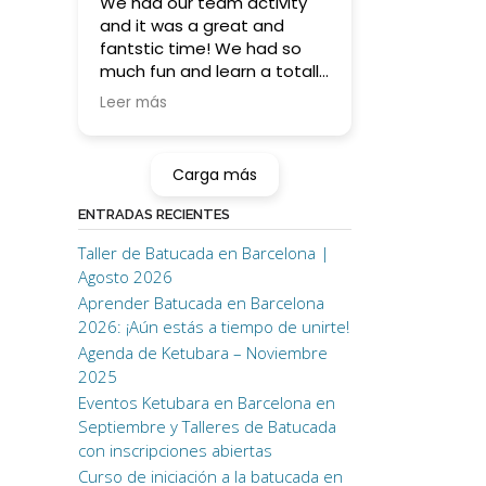
We had our team activity
and it was a great and
fantstic time! We had so
much fun and learn a totally
something new (for some
Leer más
of us ;)) !
Higly recommending for this
kind of activity orif you want
Carga más
to learn batucada on your
own!
ENTRADAS RECIENTES
Taller de Batucada en Barcelona |
Thank you!! <3
Agosto 2026
Aprender Batucada en Barcelona
2026: ¡Aún estás a tiempo de unirte!
Agenda de Ketubara – Noviembre
2025
Eventos Ketubara en Barcelona en
Septiembre y Talleres de Batucada
con inscripciones abiertas
Curso de iniciación a la batucada en