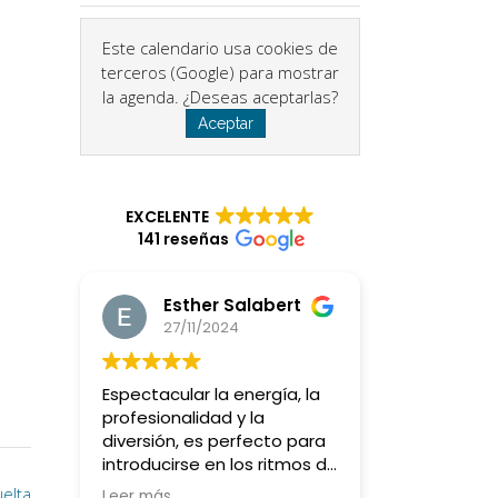
Este calendario usa cookies de
terceros (Google) para mostrar
la agenda. ¿Deseas aceptarlas?
Aceptar
EXCELENTE
141 reseñas
Esther Salabert
27/11/2024
Espectacular la energía, la
profesionalidad y la
diversión, es perfecto para
introducirse en los ritmos de
batucada y querer más y
elta
Leer más