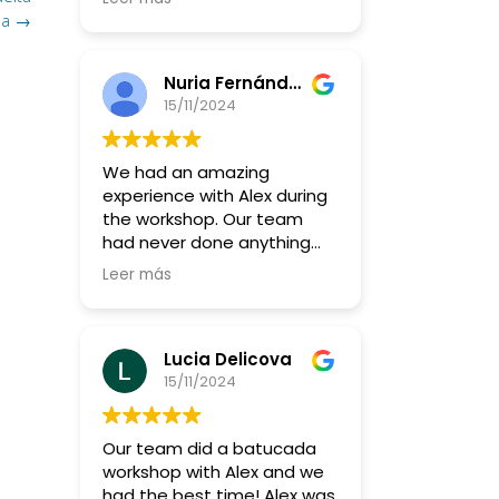
más y más!!
ña
→
Nuria Fernández Giacometti
15/11/2024
We had an amazing
experience with Alex during
the workshop. Our team
had never done anything
like this before, but Alex
Leer más
made it so fun and
accessible for everyone, no
matter their skill level.
Lucia Delicova
What really stood out was
15/11/2024
how he got us all to really
listen to each other—it was
Our team did a batucada
a great way to build
workshop with Alex and we
teamwork and connect in a
had the best time! Alex was