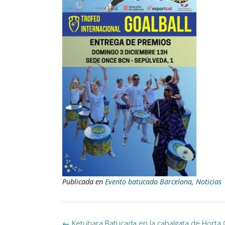
Publicada en
Evento batucada Barcelona
,
Noticias
Navegación
←
Ketubara Batucada en la cabalgata de Horta