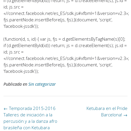
if (d.getElementById(id)) return; js = d.createElement(s); js.id =
id; js.src =
«//connect.facebook.net/es_ES/sdk.js#xfbml=1&version=v2.3»;
fjs.parentNode.insertBefore(js, fjs);}(document, ‘script’,
‘facebook-jssdk’));
(function(d, s, id) { var js, fjs = d.getElementsByTagName(s)[0];
if (d.getElementById(id)) return; js = d.createElement(s); js.id =
id; js.src =
«//connect.facebook.net/es_ES/sdk.js#xfbml=1&version=v2.3»;
fjs.parentNode.insertBefore(js, fjs);}(document, ‘script’,
‘facebook-jssdk’));
Publicada en
Sin categorizar
Navegación
←
Temporada 2015-2016
Ketubara en el Pride
de
Talleres de iniciación a la
Barcelona!
→
la
percusión y a la danza afro
entrada
brasileña con Ketubara