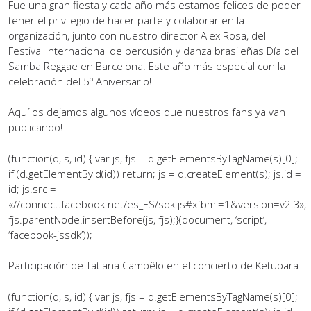
Fue una gran fiesta y cada año más estamos felices de poder
tener el privilegio de hacer parte y colaborar en la
organización, junto con nuestro director Alex Rosa, del
Festival Internacional de percusión y danza brasileñas Día del
Samba Reggae en Barcelona. Este año más especial con la
celebración del 5º Aniversario!
Aquí os dejamos algunos vídeos que nuestros fans ya van
publicando!
(function(d, s, id) { var js, fjs = d.getElementsByTagName(s)[0];
if (d.getElementById(id)) return; js = d.createElement(s); js.id =
id; js.src =
«//connect.facebook.net/es_ES/sdk.js#xfbml=1&version=v2.3»;
fjs.parentNode.insertBefore(js, fjs);}(document, ‘script’,
‘facebook-jssdk’));
Participación de Tatiana Campêlo en el concierto de Ketubara
(function(d, s, id) { var js, fjs = d.getElementsByTagName(s)[0];