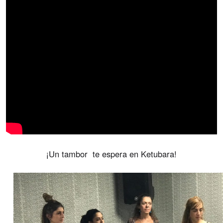
¡Un tambor
te espera en Ketubara!