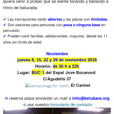
quiera venir a probar qué se siente tocando y bailando a
ritmo de batucada.
Las inscripciones están
abiertas
y las plazas son
limitadas
.
✔
Son sesiones para personas con
poca o ninguna base
en
✔
percusión,
Pueden venir familias, adolescentes, mayores, desde los 11
✔
años sin límite de edad.
Noviembre
jueves 8, 15, 22 y 29 de noviembre 2018
Horario:
de 20
h a 22h
Lugar:
BUC 1
del Espai Jove Bocanord
C/Agudells 37
El Carmel
reserva plaza enviando un mail a
info@ketubara.org
✉
o usa nuestro
formulario de contacto