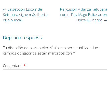
Navegación
←
La sección Escola de
Percusión y danza Ketubara
de
Ketubara sigue más fuerte
con el Rey Mago Baltasar en
la
que nunca!
Horta Guinardó
→
entrada
Deja una respuesta
Tu dirección de correo electrónico no será publicada.
Los
campos obligatorios están marcados con
*
Comentario
*