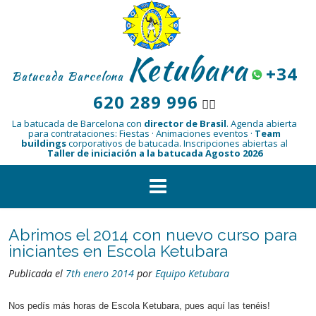
Saltar
al
contenido
Ketubara
+34
Batucada Barcelona
620 289 996
👆🏾
La batucada de Barcelona con
director de Brasil
.
Agenda abierta
para contrataciones: Fiestas · Animaciones eventos ·
Team
buildings
corporativos de batucada.
Inscripciones abiertas al
Taller de iniciación a la batucada Agosto 2026
Abrimos el 2014 con nuevo curso para
iniciantes en Escola Ketubara
Publicada el
7th enero 2014
por
Equipo Ketubara
Nos pedís más horas de Escola Ketubara, pues aquí las tenéis!