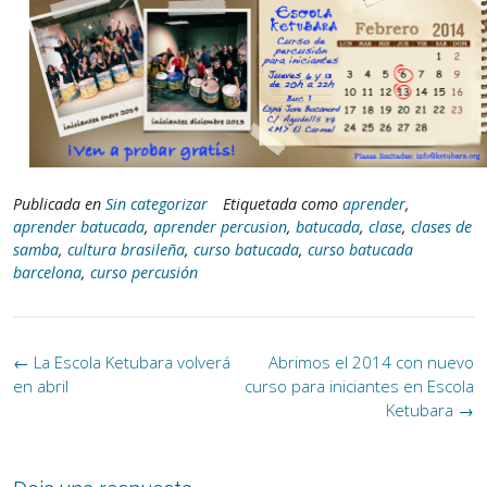
Publicada en
Sin categorizar
Etiquetada como
aprender
,
aprender batucada
,
aprender percusion
,
batucada
,
clase
,
clases de
samba
,
cultura brasileña
,
curso batucada
,
curso batucada
barcelona
,
curso percusión
Navegación
←
La Escola Ketubara volverá
Abrimos el 2014 con nuevo
de
en abril
curso para iniciantes en Escola
la
Ketubara
→
entrada