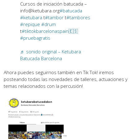
Cursos de iniciación batucada –
info@ketubara.org
#batucada
#ketubara
t
#tambor
t
#tambores
#repique
#drum
t
#tiktokbarcelonaspain🇪🇸
#pruebagratis
♬ sonido original – Ketubara
Batucada Barcelona
Ahora puedes seguirnos también en Tik Tok! iremos
posteando todas las novedades de talleres, actuaciones y
temas relacionados con la percusión!