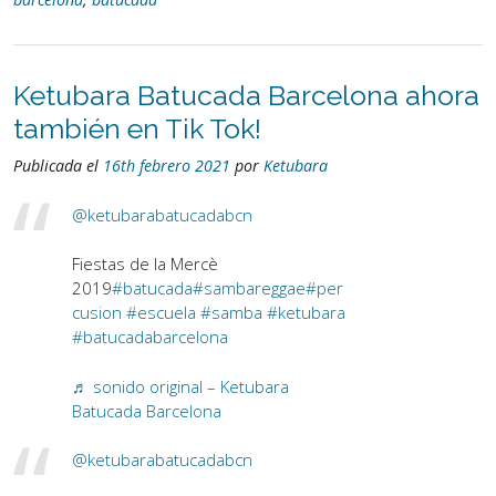
Ketubara Batucada Barcelona ahora
también en Tik Tok!
Publicada el
16th febrero 2021
por
Ketubara
@ketubarabatucadabcn
Fiestas de la Mercè
2019
#batucada
#sambareggae
#per
cusion
#escuela
#samba
#ketubara
#batucadabarcelona
♬ sonido original – Ketubara
Batucada Barcelona
@ketubarabatucadabcn