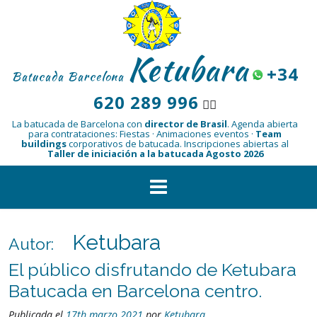
Saltar
al
contenido
Ketubara
+34
Batucada Barcelona
620 289 996
👆🏾
La batucada de Barcelona con
director de Brasil
.
Agenda abierta
para contrataciones: Fiestas · Animaciones eventos ·
Team
buildings
corporativos de batucada.
Inscripciones abiertas al
Taller de iniciación a la batucada Agosto 2026
Ketubara
Autor:
El público disfrutando de Ketubara
Batucada en Barcelona centro.
Publicada el
17th marzo 2021
por
Ketubara