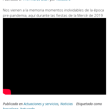
Nos vienen a la memoria momentos inolvidables de la época
pre-pandemia, aquí durante las fiestas de la Mercè de 2019
Publicada en
Actuaciones y servicios
,
Noticias
Etiquetada como
barcelona
,
batucada