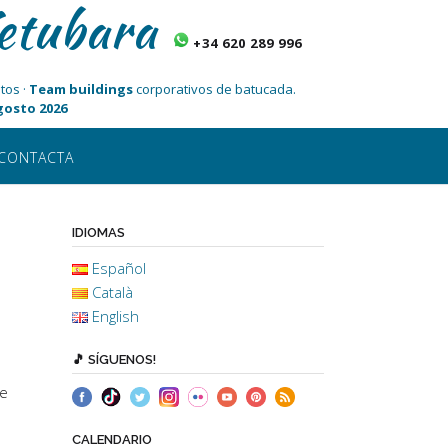
etubara
+34 620 289 996
tos ·
Team buildings
corporativos de batucada.
Agosto 2026
CONTACTA
IDIOMAS
Español
Català
English
🎵 SÍGUENOS!
de
CALENDARIO