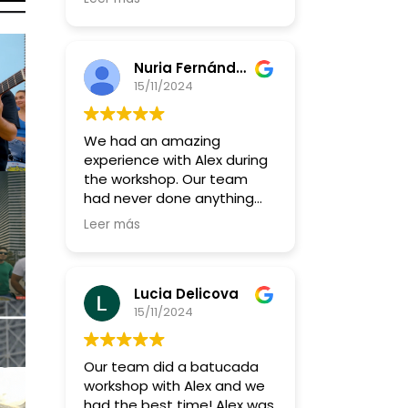
más y más!!
Nuria Fernández Giacometti
15/11/2024
We had an amazing
experience with Alex during
the workshop. Our team
had never done anything
like this before, but Alex
Leer más
made it so fun and
accessible for everyone, no
matter their skill level.
Lucia Delicova
What really stood out was
15/11/2024
how he got us all to really
listen to each other—it was
Our team did a batucada
a great way to build
workshop with Alex and we
teamwork and connect in a
had the best time! Alex was