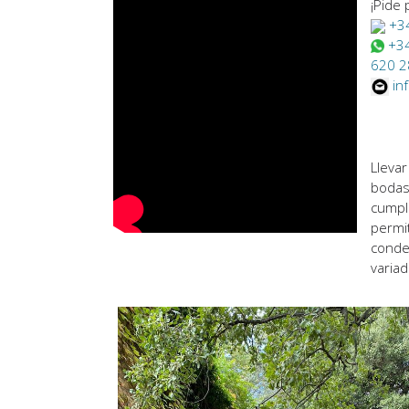
¡Pide
+3
+3
620 2
in
Lleva
bodas
cumpl
permi
conde
variad