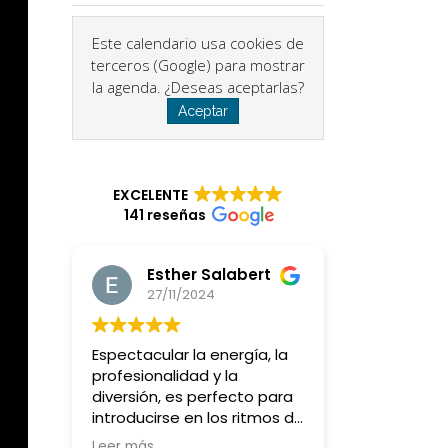
Este calendario usa cookies de
terceros (Google) para mostrar
la agenda. ¿Deseas aceptarlas?
Aceptar
EXCELENTE
141 reseñas
Esther Salabert
27/11/2024
Espectacular la energía, la
profesionalidad y la
diversión, es perfecto para
introducirse en los ritmos de
batucada y querer más y
Leer más