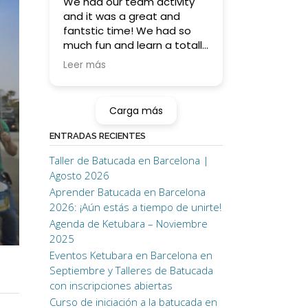
We had our team activity
and it was a great and
fantstic time! We had so
much fun and learn a totally
something new (for some
Leer más
of us ;)) !
Higly recommending for this
kind of activity orif you want
Carga más
to learn batucada on your
own!
ENTRADAS RECIENTES
Taller de Batucada en Barcelona |
Thank you!! <3
Agosto 2026
Aprender Batucada en Barcelona
2026: ¡Aún estás a tiempo de unirte!
Agenda de Ketubara – Noviembre
2025
Eventos Ketubara en Barcelona en
Septiembre y Talleres de Batucada
con inscripciones abiertas
Curso de iniciación a la batucada en