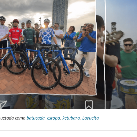
quetada como
batucada
,
estopa
,
ketubara
,
Lavuelta