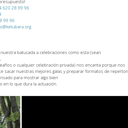
 presupuesto!
4 620 28 99 96
4
8 99 96
fo@ketubara.org
r nuestra batucada a celebraciones como esta (sean
,
eaños o cualquier celebración privada) nos encanta porque nos
te sacar nuestras mejores galas y preparar formatos de repertor
nsado para mostrar algo bien
o en lo que dura la actuación.