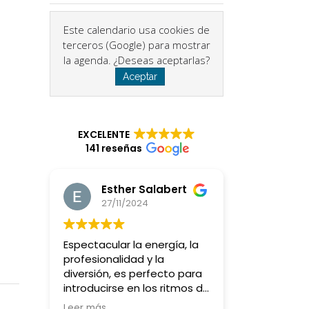
Este calendario usa cookies de
terceros (Google) para mostrar
la agenda. ¿Deseas aceptarlas?
Aceptar
EXCELENTE
141 reseñas
Esther Salabert
27/11/2024
Espectacular la energía, la
profesionalidad y la
diversión, es perfecto para
introducirse en los ritmos de
batucada y querer más y
Leer más