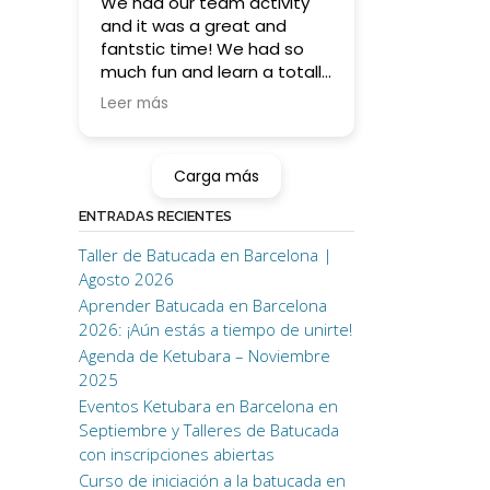
We had our team activity
and it was a great and
fantstic time! We had so
much fun and learn a totally
something new (for some
Leer más
of us ;)) !
Higly recommending for this
kind of activity orif you want
Carga más
to learn batucada on your
own!
ENTRADAS RECIENTES
Taller de Batucada en Barcelona |
Thank you!! <3
Agosto 2026
Aprender Batucada en Barcelona
2026: ¡Aún estás a tiempo de unirte!
Agenda de Ketubara – Noviembre
2025
Eventos Ketubara en Barcelona en
Septiembre y Talleres de Batucada
con inscripciones abiertas
Curso de iniciación a la batucada en