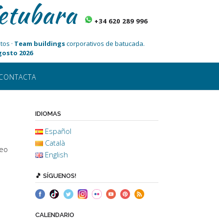
etubara
+34 620 289 996
tos ·
Team buildings
corporativos de batucada.
Agosto 2026
CONTACTA
IDIOMAS
Español
Català
deo
English
🎵 SÍGUENOS!
CALENDARIO