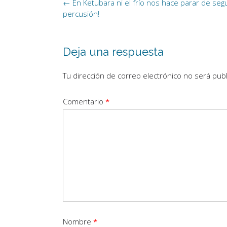
Navegación
←
En Ketubara ni el frío nos hace parar de seg
de
percusión!
la
entrada
Deja una respuesta
Tu dirección de correo electrónico no será publ
Comentario
*
Nombre
*