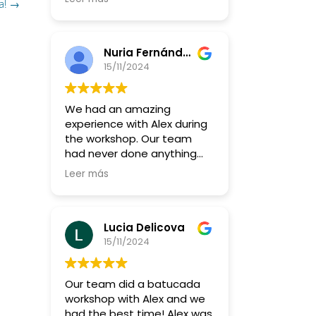
a!
→
más y más!!
Nuria Fernández Giacometti
15/11/2024
We had an amazing
experience with Alex during
the workshop. Our team
had never done anything
like this before, but Alex
Leer más
made it so fun and
accessible for everyone, no
matter their skill level.
Lucia Delicova
What really stood out was
15/11/2024
how he got us all to really
listen to each other—it was
Our team did a batucada
a great way to build
workshop with Alex and we
teamwork and connect in a
had the best time! Alex was