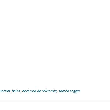
uacion
,
bolos
,
nocturna de collserola
,
samba reggae