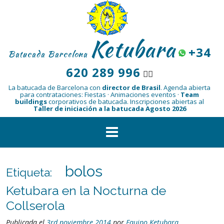
Saltar
al
contenido
Ketubara
+34
Batucada Barcelona
620 289 996
👆🏾
La batucada de Barcelona con
director de Brasil
.
Agenda abierta
para contrataciones: Fiestas · Animaciones eventos ·
Team
buildings
corporativos de batucada.
Inscripciones abiertas al
Taller de iniciación a la batucada Agosto 2026
bolos
Etiqueta:
Ketubara en la Nocturna de
Collserola
Publicada el
3rd noviembre 2014
por
Equipo Ketubara