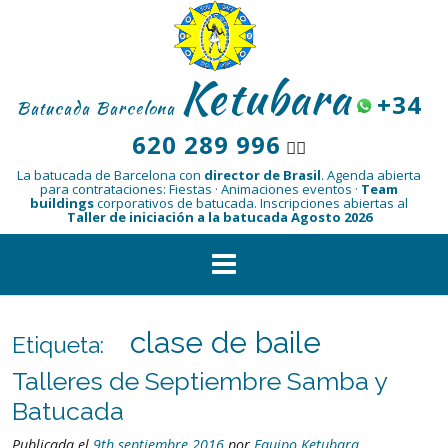
Saltar
al
contenido
Ketubara
+34
Batucada Barcelona
620 289 996
👆🏾
La batucada de Barcelona con
director de Brasil
.
Agenda abierta
para contrataciones: Fiestas · Animaciones eventos ·
Team
buildings
corporativos de batucada.
Inscripciones abiertas al
Taller de iniciación a la batucada Agosto 2026
clase de baile
Etiqueta:
Talleres de Septiembre Samba y
Batucada
Publicada el
9th septiembre 2016
por
Equipo Ketubara