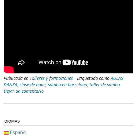
Publicada en
Talleres y formaciones
Etiquetada como
AULAS
DANZA
,
clase de baile
,
samba en barcelona
,
taller de samba
Dejar un comentario
IDIOMAS
Español