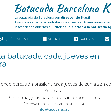
K
Batucada Barcelona
La batucada de Barcelona con
director de Brasil
.
Agenda abierta para contrataciones: Fiestas · Animaciones even
Inscripciones abiertas al
Taller de iniciación a la batucada 
QUÉ HACEMOS
AGENDA
GALERÍA
a la batucada cada jueves en
ra
rende percusión brasileña cada jueves de 20h a 22h c
Ketubara!
Primer día gratis para nuevas incorporaciones
Reserva tu plaza enviando un mail a
info@ketubara.org