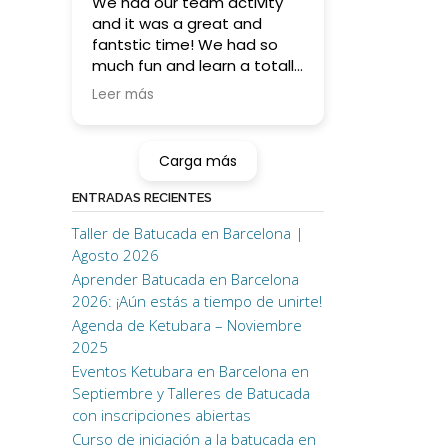
We had our team activity
and it was a great and
fantstic time! We had so
much fun and learn a totally
something new (for some
Leer más
of us ;)) !
Higly recommending for this
kind of activity orif you want
Carga más
to learn batucada on your
own!
ENTRADAS RECIENTES
Taller de Batucada en Barcelona |
Thank you!! <3
Agosto 2026
Aprender Batucada en Barcelona
2026: ¡Aún estás a tiempo de unirte!
Agenda de Ketubara – Noviembre
2025
Eventos Ketubara en Barcelona en
Septiembre y Talleres de Batucada
con inscripciones abiertas
Curso de iniciación a la batucada en