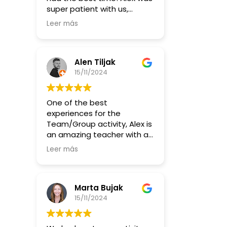
completely different way.
super patient with us,
The energy was fantastic,
explaining everything and
and we all left feeling
Leer más
generally having such a
inspired and more in sync as
positive and fun vibe! I
a team.
definitely recommend this
workshop for team
Alen Tiljak
If you're looking for a unique
activities but also, if you're
15/11/2024
team-building activity that
interested in batucada or
brings people together, I
music, you can join the
highly recommend this
One of the best
group and play regularly :)
workshop. Thanks, Alex, for
experiences for the
such a memorable
Team/Group activity, Alex is
experience!
an amazing teacher with a
great energy and massive
Leer más
smile all the time. Will make
even anti-talents to learn
how to play, by repeating
until you figure it out. Much
Marta Bujak
recommended to everyone
15/11/2024
looking for fun and trying
something new!