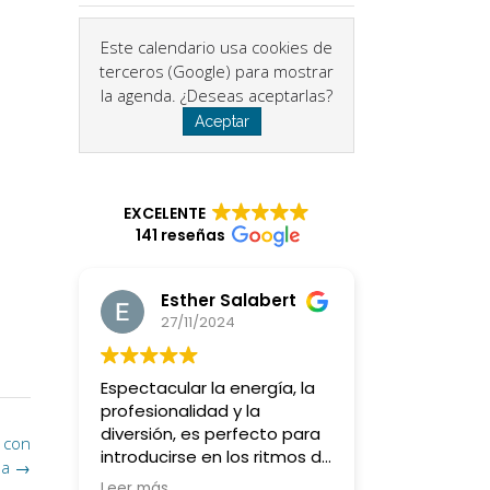
Este calendario usa cookies de
terceros (Google) para mostrar
la agenda. ¿Deseas aceptarlas?
Aceptar
EXCELENTE
141 reseñas
Esther Salabert
27/11/2024
Espectacular la energía, la
profesionalidad y la
diversión, es perfecto para
 con
introducirse en los ritmos de
na
→
batucada y querer más y
Leer más