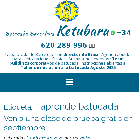
Saltar
al
contenido
Ketubara
+34
Batucada Barcelona
620 289 996
👆🏾
La batucada de Barcelona con
director de Brasil
.
Agenda abierta
para contrataciones: Fiestas · Animaciones eventos ·
Team
buildings
corporativos de batucada.
Inscripciones abiertas al
Taller de iniciación a la batucada Agosto 2026
aprende batucada
Etiqueta:
Ven a una clase de prueba gratis en
septiembre
Publicada el
30th agosto 2020
por
Letizinha