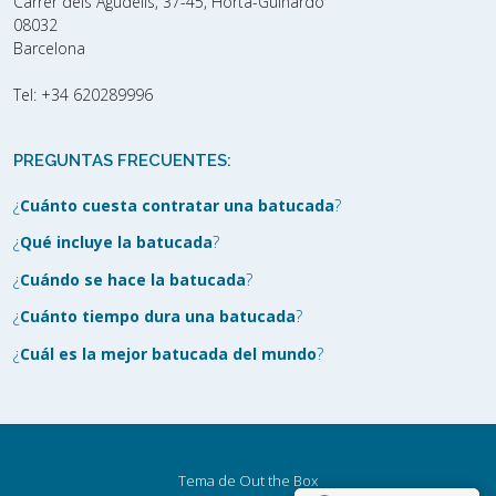
Carrer dels Agudells, 37-45, Horta-Guinardó
08032
Barcelona
Tel:
+34 620289996
PREGUNTAS FRECUENTES:
¿
Cuánto cuesta contratar una batucada
?
¿
Qué incluye la batucada
?
¿
Cuándo se hace la batucada
?
¿
Cuánto tiempo dura una batucada
?
¿
Cuál es la mejor batucada del mundo
?
Tema de
Out the Box