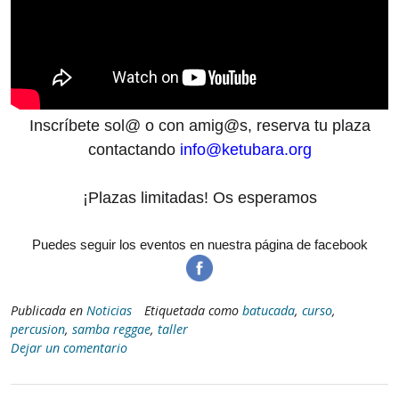
Inscríbete sol@ o con amig@s, reserva tu plaza
contactando
info@ketubara.or
g
¡Plazas limitadas!
Os esperamos
Puedes seguir los eventos en nuestra página de facebook
Publicada en
Noticias
Etiquetada como
batucada
,
curso
,
percusion
,
samba reggae
,
taller
Dejar un comentario