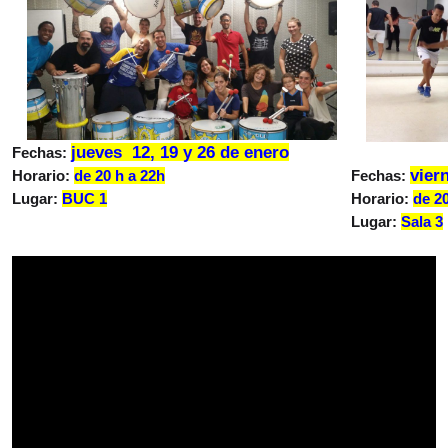
jueves 12, 19 y 26 de enero
Fechas:
vier
Horario:
de 20
h a 22h
Fechas:
Lugar:
BUC 1
Horario:
de
2
Lugar:
Sala 3