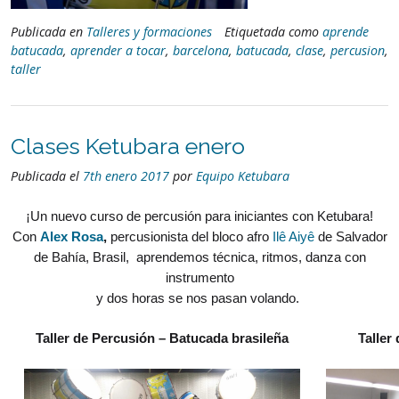
Publicada en
Talleres y formaciones
Etiquetada como
aprende
batucada
,
aprender a tocar
,
barcelona
,
batucada
,
clase
,
percusion
,
taller
Clases Ketubara enero
Publicada el
7th enero 2017
por
Equipo Ketubara
¡Un nuevo curso de percusión para iniciantes con Ketubara!
Con
Alex Rosa
,
percusionista del bloco afro
Ilê Aiyê
de Salvador
de Bahía, Brasil,
aprendemos técnica, ritmos, danza con
instrumento
y dos horas se nos pasan volando.
Taller de Percusión – Batucada brasileña
Taller