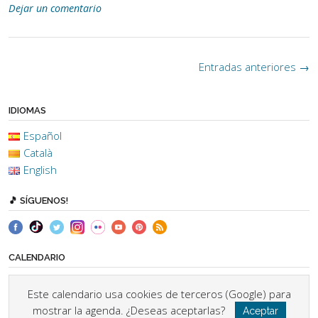
Dejar un comentario
Navegación
Entradas anteriores
→
de
las
IDIOMAS
entradas
Español
Català
English
🎵 SÍGUENOS!
CALENDARIO
Este calendario usa cookies de terceros (Google) para
mostrar la agenda. ¿Deseas aceptarlas?
Aceptar